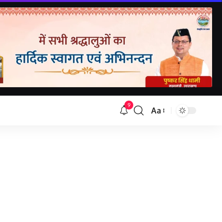
9
Aa
Font
Resizer