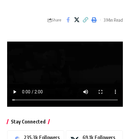
3 Min Read
Share
Stay Connected
235.3k
Followers
69.1k
Followers