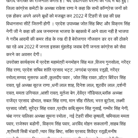
खरीद फरोख्त की राजनीति करती है। चंद उद्योगपति घरानों की गोद में बैठे हुई।
जिला कांग्रेस कमेटी के अध्यक्ष राकेश राणा ने कहा कि सभी कॉन्ग्रेस जनों को
एक होकर अपने अपने बूथों को मजबूत कर 2022 में टिहरी से छह की छह
विधानसभा सीटें जितनी होगी । प्रदेश उपाध्यक्ष जोत सिंह बिष्ट और विक्रम सिंह
नेगी जी ने कहा की अब जनमानस भाजपा के बहकावे में आने वाला नही है भाजपा
ने गरीब आदमी की कमर तोड के रख दी है बेरोजगार नौजवान डर दर की ठोकरे
खा रहे अब 2022 में जनता इसका मुंहतोड़ जवाब देगी जनता कांग्रेस को सेवा
करने का अवसर देगी।
उपरोक्त कार्यक्रम में प्रदेश महामंत्री मनमोहन सिंह मल ,विजय गुनसोला, नरेंद्र
सिंह राणा, प्रदेश सचिव शांति प्रसाद भट्ट ,जगदंबा प्रसाद रतूडी, नरेंद्र
रमोला,सय्यद मुसरफ अली ,कुलदीप पवार , जोत सिंह रावत ,डॉटर बिरेंदर सिंह
रावत, पूर्व अध्यक्ष सूरज राणा ,धनी लाल शाह, दिनेश लाल, शूरवीर लाल ,दर्शनी
रावत, ममता उनियाल ,आशी रावत, मुर्तजा बेग ,देवेंद्र नौडियाल,ब्लॉक अध्यक्ष
राजेंद्र प्रसाद डोभाल, सबल सिंह राणा, मान सीह रौतेला, भरत बुटोला, लक्ष्मी
प्रसाद जोशी, सुरेंद्र सिंह रावत ,प्रदीप कबि,सुमन सिंह गुसाईं, गम्भीर सिंह नेगी,
चंबा नगर पालिका अध्यक्ष सुमना रमोला , नई टेहरी सीमा कृषाली, चमियाला ममता
पवार, राजेश्वर बडोनी , विक्रम सिंह पवार, अरविंद मोहन सकलानी ,साहब सिंह
,श्रीमती सिबी भंडारी ,प्यार सिंह बिष्ट, सक्ति प्रसाद शिवेंद्र रतूडी,मनीष