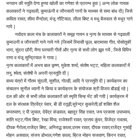
भगवान की स्तुति देणा हुय्या खोली का गणेशा से प्रारम्भ हुवा | अन्य लोक गायक
कलाकारों ने गढ़वाली, कुमाऊंनी व जौनसारी गानों के माध्यम से समा बांध दी| जिसे
कविता रावत, सीमा मैंन्दोला, मंजू नौटियाल, लीला बिष्ट व मधु बेंजवाल से मधुर गाने
गाये |
नवोदय कला मंच के कलाकारों ने समूह गायन व नृत्य के माध्यम से गढ़वाली
कुमाउनी व जौनसारी गाने गाये गये |जिसमें रिमासी फूल, बारामासा गीत, पोसोतुकी
भारा, सुंदरा छौरी, मैणा घस्यारी गीतों और नृत्य से सभी लोग झूम गयें , जिसे विपिन
राणा व मंजू सुन्द्रियाल ने गाया |
नृत्य कलाकारों में अभय बाल कृष्ण, मुकेश शर्मा, संतोष भट्ट, महिला कलाकारों में
तनु, श्वेता, संतोषी ने अपनी प्रस्तुति दी |
वाध्य यंत्रो में गौतम सुंदली, सुशील, गोल्डी, आदि ने प्रस्तुति दी | कार्यक्रम का
संचालन सुनील ध्यानी ने किया व कार्यक्रम के संयोजक श्री विजय बौडाई रहे |
दल की ओर से सभी लोक कलाकारों को स्मृति चिन्ह भेंट की गयी | कार्यक्रम में
दल के संरक्षक त्रिवेंद्र पंवार, बी डी रतूड़ी,सुरेन्द्र कुकरेती,डॉ शक्ति शैल
कपरुवाण, ए पी जुयाल, देवेंद्र कंडवाल, बहादुर सिंह रावत, जय प्रकाश उपाध्याय,
शांति भट्ट,गीता बिष्ट, रेखा मिंया, राजेश्वरी रावत, प्रताप कुंवर, विजेंद्र रावतव,
दीपक गैरोला,राजेंद्र बिष्ट, अनिरुद्ध काला,उत्तम रावत, दीपक रावत,राजेंद्र गुसांईं
मोहन असवाल, संजय डोभाल,गणेश काला, ब्रिज मोहन सजवाण, किरन रावत,