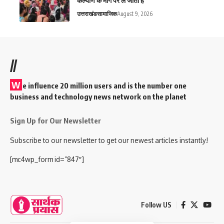
कल्याण के मार्ग पर ले जाती है
उत्तराखंड
सामाजिक
August 9, 2026
//
W
e influence 20 million users and is the number one
business and technology news network on the planet
Sign Up for Our Newsletter
Subscribe to our newsletter to get our newest articles instantly!
[mc4wp_form id=”847″]
Follow US