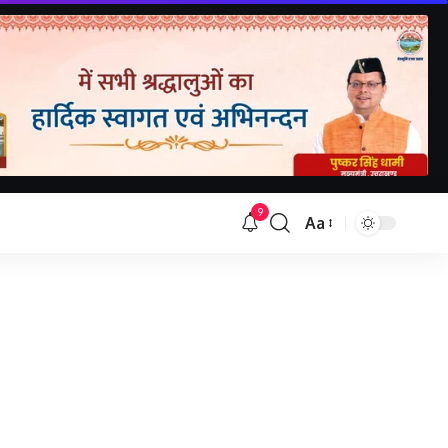
9
Aa
Font
Resizer