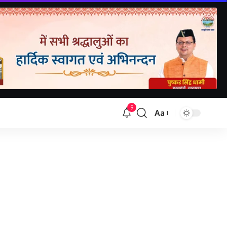
9
Aa
Font
Resizer