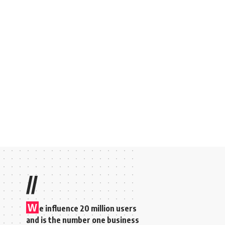
//
W
e influence 20 million users
and is the number one business