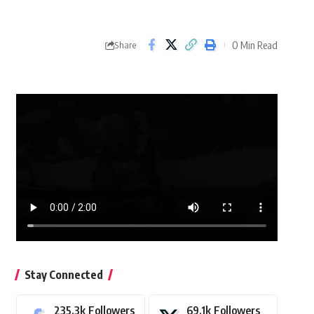
0 Min Read
Share
Stay Connected
235.3k
Followers
69.1k
Followers