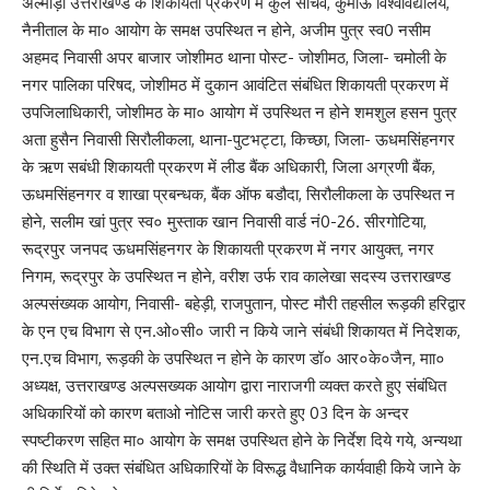
अल्मोड़ा उत्तराखण्ड के शिकायती प्रकरण में कुल सचिव, कुमांऊ विश्वविद्यालय,
नैनीताल के मा० आयोग के समक्ष उपस्थित न होने, अजीम पुत्र स्व0 नसीम
अहमद निवासी अपर बाजार जोशीमठ थाना पोस्ट- जोशीमठ, जिला- चमोली के
नगर पालिका परिषद, जोशीमठ में दुकान आवंटित संबंधित शिकायती प्रकरण में
उपजिलाधिकारी, जोशीमठ के मा० आयोग में उपस्थित न होने शमशुल हसन पुत्र
अता हुसैन निवासी सिरौलीकला, थाना-पुटभट्टा, किच्छा, जिला- ऊधमसिंहनगर
के ऋण सबंधी शिकायती प्रकरण में लीड बैंक अधिकारी, जिला अग्रणी बैंक,
ऊधमसिंहनगर व शाखा प्रबन्धक, बैंक ऑफ बडौदा, सिरौलीकला के उपस्थित न
होने, सलीम खां पुत्र स्व० मुस्ताक खान निवासी वार्ड नं0-26. सीरगोटिया,
रूद्रपुर जनपद ऊधमसिंहनगर के शिकायती प्रकरण में नगर आयुक्त, नगर
निगम, रूद्रपुर के उपस्थित न होने, वरीश उर्फ राव कालेखा सदस्य उत्तराखण्ड
अल्पसंख्यक आयोग, निवासी- बहेड़ी, राजपुतान, पोस्ट मौरी तहसील रूड़की हरिद्वार
के एन एच विभाग से एन.ओ०सी० जारी न किये जाने संबंधी शिकायत में निदेशक,
एन.एच विभाग, रूड़की के उपस्थित न होने के कारण डॉ० आर०के०जैन, माा०
अध्यक्ष, उत्तराखण्ड अल्पसख्यक आयोग द्वारा नाराजगी व्यक्त करते हुए संबंधित
अधिकारियों को कारण बताओ नोटिस जारी करते हुए 03 दिन के अन्दर
स्पष्टीकरण सहित मा० आयोग के समक्ष उपस्थित होने के निर्देश दिये गये, अन्यथा
की स्थिति में उक्त संबंधित अधिकारियों के विरूद्ध वैधानिक कार्यवाही किये जाने के