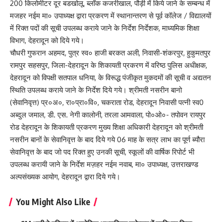
200 किलोमीटर दूर बडखोलू, ब्लॉक कजरीखाल, पौड़ी में किये जाने के सम्बन्ध में
मजहर नईम मा० उपाध्यक्ष द्वारा प्रकरण में स्थानान्तरण से पूर्व कॉलेज / विद्यालयों
में रिक्त पदों की सूची उपलब्ध कराये जाने के निर्देश निर्देशक, माध्यमिक शिक्षा
विभाग, देहरादून को दिये गये।
चौधरी गुफरान अहमद, पुत्र स्व० हाजी बरकत अली, निवासी-शंकरपुर, हुकुमतपुर
रामपुर सहसपुर, जिला-देहरादून के शिकायती प्रकरण में वरिष्ठ पुलिस अधीक्षक,
देहरादून को विपक्षी सतपाल धनिया, के विरूद्ध पंजीकृत मुकदमों की सूची व अद्यतन
स्थिति उपलब्ध कराये जाने के निर्देश दिये गये। श्रीमती नसरीन बानो
(सेवानिवृत्त) प्र०अ०, रा०प्रा०वि०, चकराता रोड, देहरादून निवासी पत्नी स्व0
अब्दुल जमाल, डी. एस. नेगी कालोनी, तरला आमवाला, पो०ओ०- तपोवन रायपुर
रोड देहरादून के शिकायती प्रकरण मुख्य शिक्षा अधिकारी देहरादून को श्रीमती
नसरीन बानों के सेवानिवृत्त के बाद दिये गये 06 माह के सत्र लाभ का पूर्ण ब्यौरा
सेवानिवृत्त के बाद जो पद रिक्त हुए उनकी सूची, स्कूलों की वार्षिक रिपोर्ट भी
उपलब्ध करायी जाने के निर्देश मज़हर नईम नवाब, मा० उपाध्यक्ष, उत्तराखण्ड
अल्पसंख्यक आयोग, देहरादून द्वारा दिये गये।
You Might Also Like