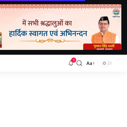
9
Aa
Font
Resizer