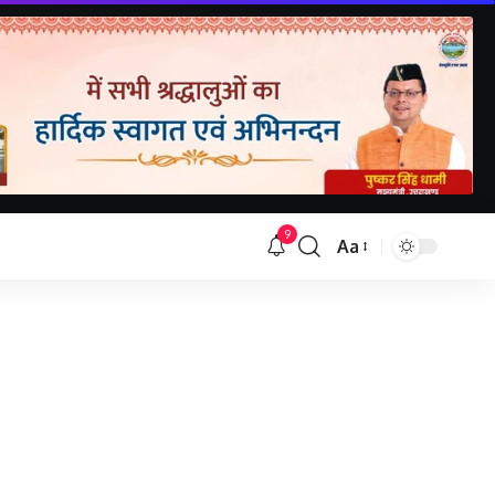
9
Aa
Font
Resizer