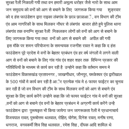
सुरक्षा रैली निकाली गयी तथा वन हमारी अमूल्य धराेहर जैसे नाराे के साथ आम
जन समुदाय काे वनाें काे आग से बचाने के लिए जागरूक किया गया शुक्रवार
काे द हंस फाउंडेशन द्वारा राइका लंबगांव के छाञ छाञाआें , वन विभाग की टीम
एंव आम नागरिकाें के साथ मिलकर नाैघर से लंबगांव बाजार हाेते हुये पुलिस थाना
लंबगांव तक वनाग्नि सुरक्षा रैली निकलकर लाेगाें काे वनाें काे आग से बचाने के
लिए जागरूक किया गया तथा वनाें काे आग से बचाने की अपील की गयी
इस माैके पर शमन परियाेजना के समन्वयक रजनीश रावत ने कहा कि द हंस
फाउंडेशन पूरे प्रदेश मे वनाें के बेहतर प्रबंधन एंव हर वर्ष जंगलाें मे लगने वाली
आग से वनाें काे बचाने के लिए गांव गांव एंव शहर शहर तक विभिन्न प्रकार की
गतिविधियाें के माध्यम से कार्य कर रही है उन्हाेने कहा कि वर्तमान समय मे
फाउंडेशन विकासखंड प्रतापनगर , जाखणीधार, जाैनपुर, यमकेश्वर एंव द्वारीखाल
के 500 गांवाें मे कार्य कर रही है आैर प्रत्येक गांव मे 6 फायर फाईटर का चुनाव
कर रही है जाे वन विभाग की टीम के साथ मिलकर वनाें काे आग से बचाने एंव
सुरक्षा के लिए कार्य करेंगे उन्हाेने कहा कि जाे फायर फाईटर गांव मे वनाें की सुरक्षा
,वनाें काे आग से बचाने एंव वनाें के बेहतर प्रबंधन मे अग्रणी कार्य करेंगे उन्हेे
फाउंडेशन द्वारा पुरूषकृत भी किया जायेगा जन जागरूकता रैली मे प्रधानाचार्य
विजयपाल रावत, पुरूषाेत्तम थलवाल, राेहित, याेगेश, दिनेश रावत, मनीष राणा,
धनराज, वनवकर्मी शिव सिह थलवाल , रमेश सिह , दीपक आदि शामिल थे