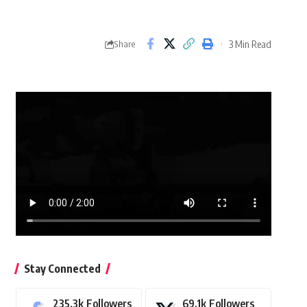
3 Min Read
Share
Stay Connected
235.3k
Followers
69.1k
Followers