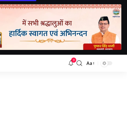
9
Aa
Font
Resizer