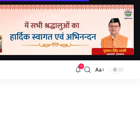
9
Aa
Font
Resizer