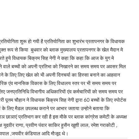
तियाेगिता शुरू हाे गयी है प्रतियाेगिता का शुभारंभ प्रतापनगर के विधायक
ंयुक्त रूप से किया बुधवार काे ब्लाक मुख्यालय प्रतापनगर के खेल मैदान मे
े हुये विधायक बिक्रम सिह नेगी ने कहा कि कहा कि आज के युग मे
रखने वाले बच्चाें काे अपनी प्रतिभा काे निखारने का समय समय पर अवसर मिल
 रहने के लिए लिए खेल काे भी अपनी दिनचर्या का हिस्सा बनाने का आहवान
े शारीरिक एंव मानसिक विकास के लिए विधालय स्तर पर भी समय समय पर
िए जनप्रतिनिधि विभागीय अधिकारियाें एंव कर्मचारियाें काे समय समय पर
ूनम चाैहान ने विधायक बिक्रम सिह नेगी द्वारा 60 बच्चाें के लिए स्पाेर्टस
ियाें के लिए मैडल उपलब्ध कराने पर आभार जताया उन्हाेने बताया कि
ञ छाञाएं प्रतिभाग कर रही है इस माैके पर ब्लाक कांग्रेस कमेटी के अध्यक्ष
 युद्दवीर राणा, प्रवीण पंवार साकिर हुसैन खुशी लाल, रमेश गराकाेटी ,
अजयपाल ,जयवीर कंडियाल आदि माैजूद थे।