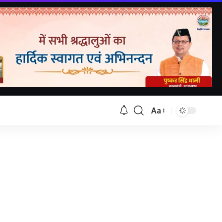
Aa
Font
Resizer