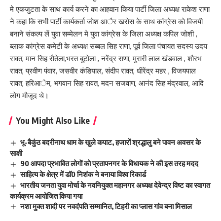
मे एकजुटता के साथ कार्य करने का आहवान किया पार्टी जिला अध्यक्ष राकेश राणा
ने कहा कि सभी पार्टी कार्यकर्ता जाेश आैर खराेस के साथ कांग्रेस काे विजयी
बनाने संकल्प लें युवा सम्मेलन मे युवा कांग्रेस के जिला अध्यक्ष कपिल जाेशी ,
ब्लाक कांग्रेस कमेटी के अध्यक्ष सब्बल सिह राणा, पूर्व जिला पंचायत सदस्य उदय
रावत, मान सिह राैतेला,भरत बुटाेला , नरेंद्र राणा, मुरारी लाल खंडवाल , शाैरभ
रावत, प्रवीण पंवार, जसवीर कंडियाल, संदीप रावत, धीरेंद्र महर , विजयपाल
रावत, हरिआेम, भगवान सिह रावत, मदन सजवाण, आनंद सिह मंद्रवाल, आदि
लाेग माैजूद थे।
You Might Also Like
भू-बैकुंठ बदरीनाथ धाम के खुले कपाट, हजारों श्रद्धालु बने पावन अवसर के
साक्षी
90 आपदा प्रभावित लाेगाें काे प्रतापनगर के विधायक ने की इस तरह मदद
साहित्य के क्षेत्र में डॉ0 निशंक ने बनाया विश्व रिकार्ड
भारतीय जनता युवा मोर्चा के नवनियुक्त महानगर अध्यक्ष देवेन्द्र विष्ट का स्वागत
कार्यक्रम आयोजित किया गया
नशा मुक्त शादी पर नवदंपति सम्मानित, टिहरी का प्लास गांव बना मिसाल