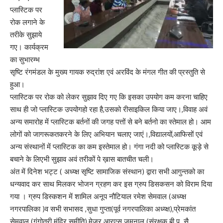
प्लास्टिक पर
रोक लगाने के
तरीके सुझाये
गए। कार्यक्रम
का सुभारम्भ
सृष्टि रंगमंडल के मुख्य गायक रुद्रांश एवं अरविंद के मंगल गीत की प्रस्तुति से
हुआ।
प्लास्टिक पर रोक को लेकर सुझाव दिए गए कि इसका उपयोग कम करना चाहिए
साथ ही जो प्लास्टिक उपयोगहो रहा है,उसको रीसाइकिल किया जाए।,विवाह अवं
अन्य समारोह में प्लास्टिक बर्तनों की जगह पत्तों से बने बर्तनो का स्तेमाल हो। आम
लोगों को जागरूकतकरने के लिए अभियान चलाए जाएं।,विद्यालयों,आफिसों एवं
अन्य संस्थानों में प्लास्टिक का कम इस्तेमाल हो। गंगा नदी को प्लास्टिक कूड़े से
बचाने के लिएभी सुझाव अवं तरीकों पे ख़ास बातचीत चली।
अंत में दिनेश भट्ट ( अध्य्क्ष सृष्टि सामाजिक संस्थान) द्वारा सभी आगुन्तको का
धन्यवाद कर साथ मिलकर भोजन ग्रहण कर इस ग्रुप डिसकसन को विराम दिया
गया । ग्रुप डिस्कशन में शामिल अनूप नौटियाल रमेश सेमवाल (अध्य्क्ष
नगरपालिका )व सभी सभासद ,सुधा गुप्ता(पूर्व नगरपालिका अध्य्क्ष),प्रेमकांत
सेमवाल (गंगोत्री मंदिर समीति),मेजर.आरएस जमनाल (संरक्षक बी.पू. सै.