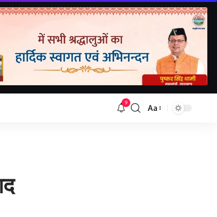
9
Aa
Font
Resizer
ाद